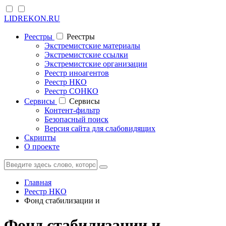
LIDREKON.RU
Реестры
Реестры
Экстремистские материалы
Экстремистские ссылки
Экстремистские организации
Реестр иноагентов
Реестр НКО
Реестр СОНКО
Cервисы
Cервисы
Контент-фильтр
Безопасный поиск
Версия сайта для слабовидящих
Скрипты
О проекте
Главная
Реестр НКО
Фонд стабилизации и
Фонд стабилизации и