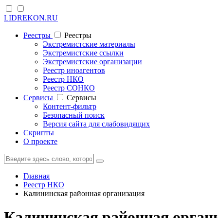
LIDREKON.RU
Реестры
Реестры
Экстремистские материалы
Экстремистские ссылки
Экстремистские организации
Реестр иноагентов
Реестр НКО
Реестр СОНКО
Cервисы
Cервисы
Контент-фильтр
Безопасный поиск
Версия сайта для слабовидящих
Скрипты
О проекте
Главная
Реестр НКО
Калининская районная организация
Калининская районная орган