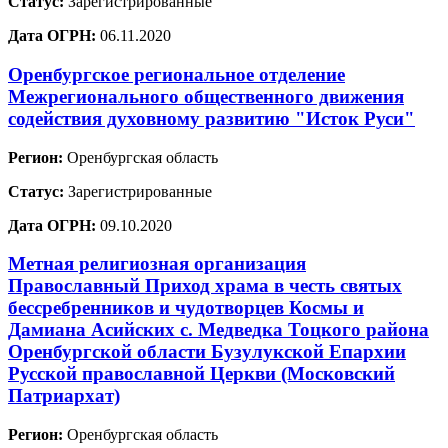
Статус:
Зарегистрированные
Дата ОГРН:
06.11.2020
Оренбургское региональное отделение
Межрегионального общественного движения
содействия духовному развитию "Исток Руси"
Регион:
Оренбургская область
Статус:
Зарегистрированные
Дата ОГРН:
09.10.2020
Метная религиозная организация
Православный Приход храма в честь святых
бессребренников и чудотворцев Космы и
Дамиана Асийских с. Медведка Тоцкого района
Оренбургской области Бузулукской Епархии
Русской православной Церкви (Московский
Патриархат)
Регион:
Оренбургская область