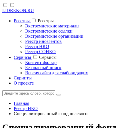
LIDREKON.RU
Реестры
Реестры
Экстремистские материалы
Экстремистские ссылки
Экстремистские организации
Реестр иноагентов
Реестр НКО
Реестр СОНКО
Cервисы
Cервисы
Контент-фильтр
Безопасный поиск
Версия сайта для слабовидящих
Скрипты
О проекте
Главная
Реестр НКО
Специализированный фонд целевого
Специализированный фонд