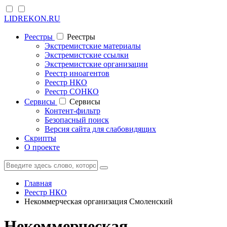
LIDREKON.RU
Реестры
Реестры
Экстремистские материалы
Экстремистские ссылки
Экстремистские организации
Реестр иноагентов
Реестр НКО
Реестр СОНКО
Cервисы
Cервисы
Контент-фильтр
Безопасный поиск
Версия сайта для слабовидящих
Скрипты
О проекте
Главная
Реестр НКО
Некоммерческая организация Смоленский
Некоммерческая