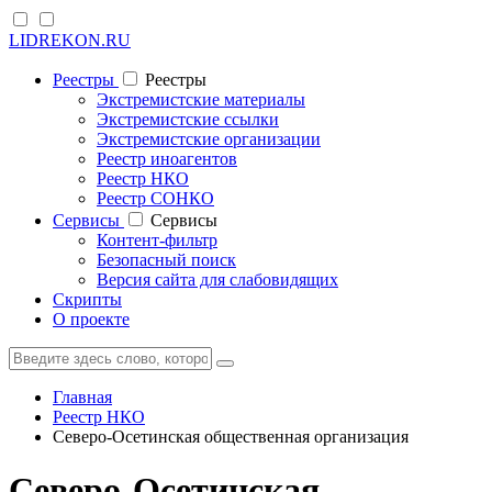
LIDREKON.RU
Реестры
Реестры
Экстремистские материалы
Экстремистские ссылки
Экстремистские организации
Реестр иноагентов
Реестр НКО
Реестр СОНКО
Cервисы
Cервисы
Контент-фильтр
Безопасный поиск
Версия сайта для слабовидящих
Скрипты
О проекте
Главная
Реестр НКО
Северо-Осетинская общественная организация
Северо-Осетинская