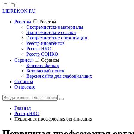
LIDREKON.RU
Реестры
Реестры
Экстремистские материалы
Экстремистские ссылки
Экстремистские организации
Реестр иноагентов
Реестр НКО
Реестр СОНКО
Cервисы
Cервисы
Контент-фильтр
Безопасный поиск
Версия сайта для слабовидящих
Скрипты
О проекте
Главная
Реестр НКО
Первичная профсоюзная организация
Первичная профсоюзная орган