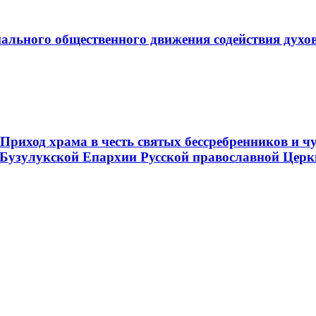
ального общественного движения содействия духо
риход храма в честь святых бессребренников и ч
 Бузулукской Епархии Русской православной Церк