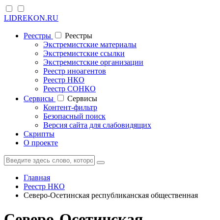
LIDREKON.RU
Реестры
Реестры
Экстремистские материалы
Экстремистские ссылки
Экстремистские организации
Реестр иноагентов
Реестр НКО
Реестр СОНКО
Cервисы
Cервисы
Контент-фильтр
Безопасный поиск
Версия сайта для слабовидящих
Скрипты
О проекте
Главная
Реестр НКО
Северо-Осетинская республиканская общественная
Северо-Осетинская