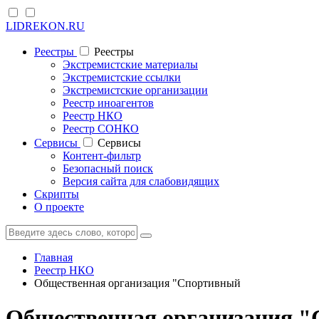
LIDREKON.RU
Реестры
Реестры
Экстремистские материалы
Экстремистские ссылки
Экстремистские организации
Реестр иноагентов
Реестр НКО
Реестр СОНКО
Cервисы
Cервисы
Контент-фильтр
Безопасный поиск
Версия сайта для слабовидящих
Скрипты
О проекте
Главная
Реестр НКО
Общественная организация "Спортивный
Общественная организация "