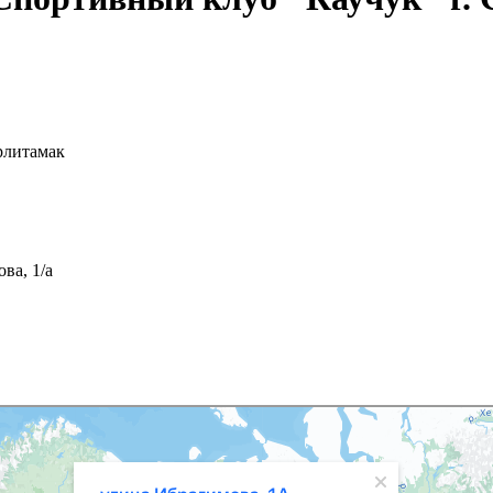
рлитамак
ва, 1/а