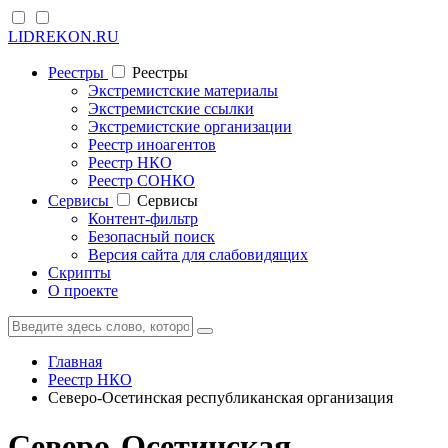
LIDREKON.RU
Реестры
Реестры
Экстремистские материалы
Экстремистские ссылки
Экстремистские организации
Реестр иноагентов
Реестр НКО
Реестр СОНКО
Cервисы
Cервисы
Контент-фильтр
Безопасный поиск
Версия сайта для слабовидящих
Скрипты
О проекте
Главная
Реестр НКО
Северо-Осетинская республиканская организация
Северо-Осетинская