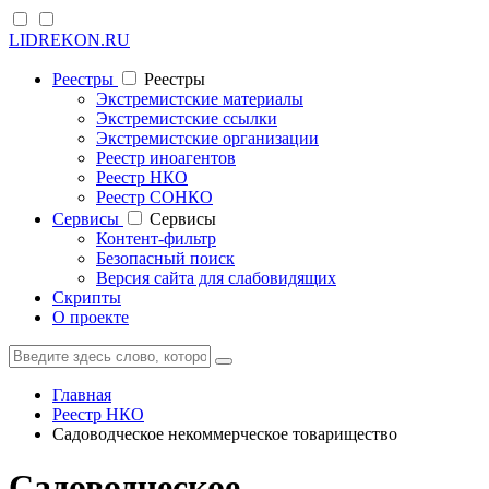
LIDREKON.RU
Реестры
Реестры
Экстремистские материалы
Экстремистские ссылки
Экстремистские организации
Реестр иноагентов
Реестр НКО
Реестр СОНКО
Cервисы
Cервисы
Контент-фильтр
Безопасный поиск
Версия сайта для слабовидящих
Скрипты
О проекте
Главная
Реестр НКО
Садоводческое некоммерческое товарищество
Садоводческое