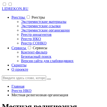
LIDREKON.RU
Реестры
Реестры
Экстремистские материалы
Экстремистские ссылки
Экстремистские организации
Реестр иноагентов
Реестр НКО
Реестр СОНКО
Cервисы
Cервисы
Контент-фильтр
Безопасный поиск
Версия сайта для слабовидящих
Скрипты
О проекте
Главная
Реестр НКО
Местная религиозная организация
Местная религиозная