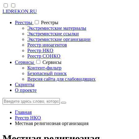
LIDREKON.RU
Реестры
Реестры
Экстремистские материалы
Экстремистские ссылки
Экстремистские организации
Реестр иноагентов
Реестр НКО
Реестр СОНКО
Cервисы
Cервисы
Контент-фильтр
Безопасный поиск
Версия сайта для слабовидящих
Скрипты
О проекте
Главная
Реестр НКО
Местная религиозная организация
Местная религиозная