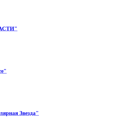
ЛАСТИ"
те"
лярная Звезда"