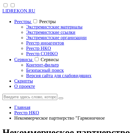
LIDREKON.RU
Реестры
Реестры
Экстремистские материалы
Экстремистские ссылки
Экстремистские организации
Реестр иноагентов
Реестр НКО
Реестр СОНКО
Cервисы
Cервисы
Контент-фильтр
Безопасный поиск
Версия сайта для слабовидящих
Скрипты
О проекте
Главная
Реестр НКО
Некоммерческое партнерство "Гармоничное
Некоммерческое партнерство