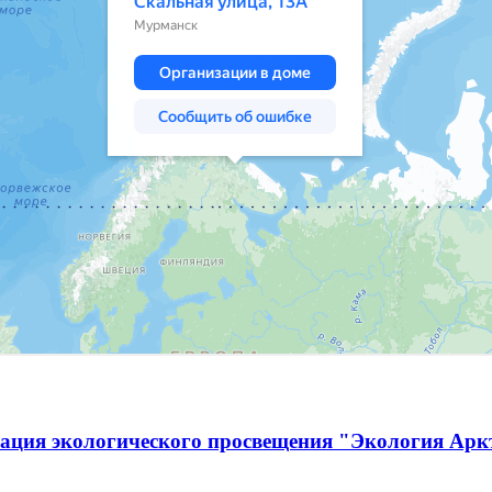
ация экологического просвещения "Экология Ар