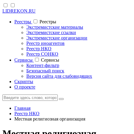
LIDREKON.RU
Реестры
Реестры
Экстремистские материалы
Экстремистские ссылки
Экстремистские организации
Реестр иноагентов
Реестр НКО
Реестр СОНКО
Cервисы
Cервисы
Контент-фильтр
Безопасный поиск
Версия сайта для слабовидящих
Скрипты
О проекте
Главная
Реестр НКО
Местная религиозная организация
Местная религиозная