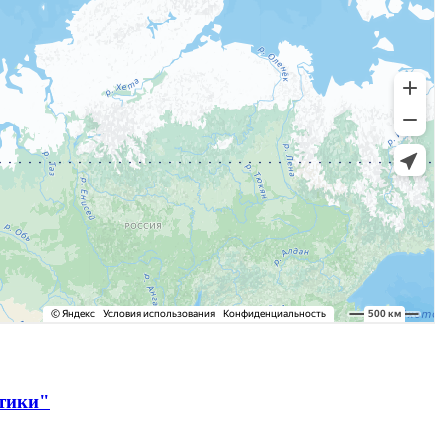
ктики"