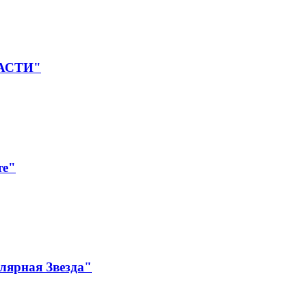
ЛАСТИ"
те"
лярная Звезда"