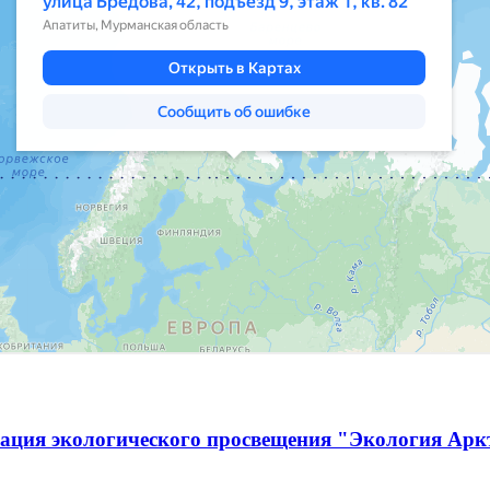
ация экологического просвещения "Экология Ар