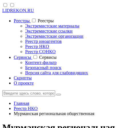
LIDREKON.RU
Реестры
Реестры
Экстремистские материалы
Экстремистские ссылки
Экстремистские организации
Реестр иноагентов
Реестр НКО
Реестр СОНКО
Cервисы
Cервисы
Контент-фильтр
Безопасный поиск
Версия сайта для слабовидящих
Скрипты
О проекте
Главная
Реестр НКО
Мурманская региональная общественная
Мурманская региональная