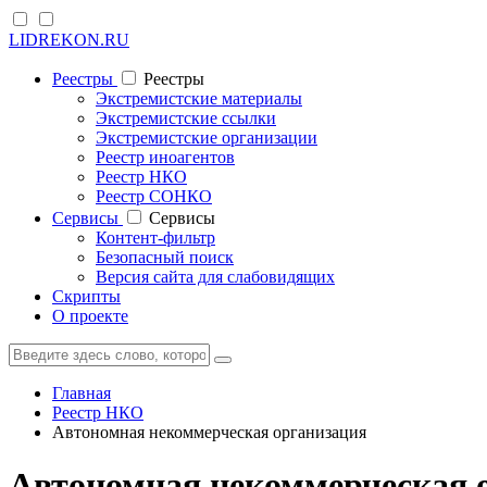
LIDREKON.RU
Реестры
Реестры
Экстремистские материалы
Экстремистские ссылки
Экстремистские организации
Реестр иноагентов
Реестр НКО
Реестр СОНКО
Cервисы
Cервисы
Контент-фильтр
Безопасный поиск
Версия сайта для слабовидящих
Скрипты
О проекте
Главная
Реестр НКО
Автономная некоммерческая организация
Автономная некоммерческая о