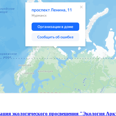
ация экологического просвещения "Экология Ар