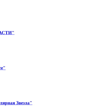
ЛАСТИ"
те"
лярная Звезда"