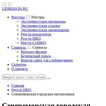
LIDREKON.RU
Реестры
Реестры
Экстремистские материалы
Экстремистские ссылки
Экстремистские организации
Реестр иноагентов
Реестр НКО
Реестр СОНКО
Cервисы
Cервисы
Контент-фильтр
Безопасный поиск
Версия сайта для слабовидящих
Скрипты
О проекте
Главная
Реестр НКО
Североморская городская организация
Североморская городская