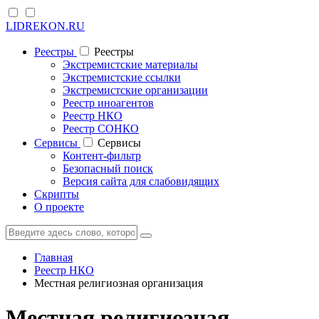
LIDREKON.RU
Реестры
Реестры
Экстремистские материалы
Экстремистские ссылки
Экстремистские организации
Реестр иноагентов
Реестр НКО
Реестр СОНКО
Cервисы
Cервисы
Контент-фильтр
Безопасный поиск
Версия сайта для слабовидящих
Скрипты
О проекте
Главная
Реестр НКО
Местная религиозная организация
Местная религиозная