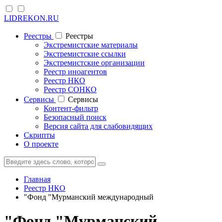
LIDREKON.RU
Реестры
Реестры
Экстремистские материалы
Экстремистские ссылки
Экстремистские организации
Реестр иноагентов
Реестр НКО
Реестр СОНКО
Cервисы
Cервисы
Контент-фильтр
Безопасный поиск
Версия сайта для слабовидящих
Скрипты
О проекте
Главная
Реестр НКО
"Фонд "Мурманский международный
"Фонд "Мурманский